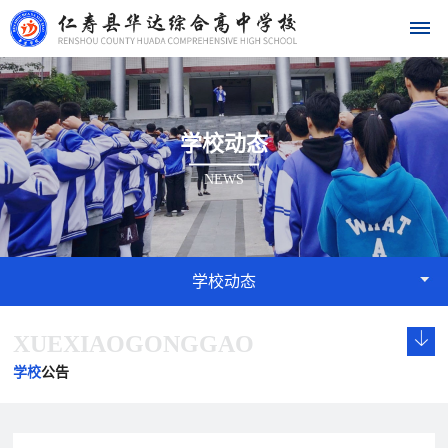
首
学校动态
页
NEWS
学
校
概
学校动态
况
XUEXIAOGONGGAO
学
校
发
学
学
华
校
长
展
校
校
学校
公告
达
概
致
历
文
荣
况
辞
程
化
誉
名