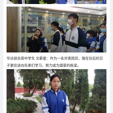
联
在
系
线
我
报
们
名
华达综合高中学生 文薪星：作为一名共青团员，我在往后的日
子更应该向先辈们学习，努力成为国家的栋梁。