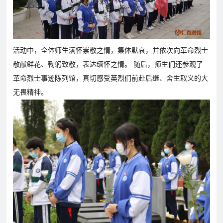
育
资
公
讯
告
教
活动中，全体师生满怀崇敬之情，集体默哀，并依次向革命烈士
研
敬献鲜花、鞠躬致敬，表达缅怀之情。 随后，师生们还参观了
教
特
教
招
革命烈士事迹陈列馆，真切感受英烈们前赴后继、舍生取义的大
研
色
育
聘
无畏精神。
动
教
教
态
育
学
招
生
招
学
人
联
生
员
才
系
政
报
招
策
名
聘
我
们