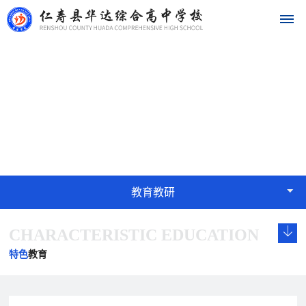
首
教育教研
页
EDUCATION
学
校
概
教育教研
况
CHARACTERISTIC EDUCATION
学
校
发
学
学
华
校
长
展
校
校
特色
教育
达
概
致
历
文
荣
况
辞
程
化
誉
名