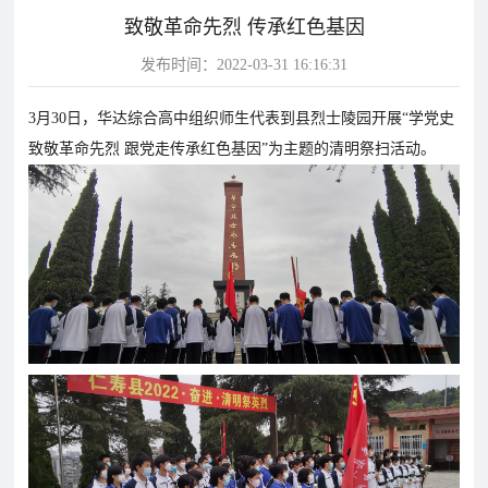
致敬革命先烈 传承红色基因
片
发布时间：2022-03-31 16:16:31
校
学
华
教
华
园
生
达
师
3月30日，华达综合高中组织师生代表到县烈士陵园开展“学党史
达
风
天
故
风
致敬革命先烈 跟党走传承红色基因”为主题的清明祭扫活动。
采
地
事
采
影
视
华
教
学
达
学
校
影
影
视
视
动
态
学
学
教
校
校